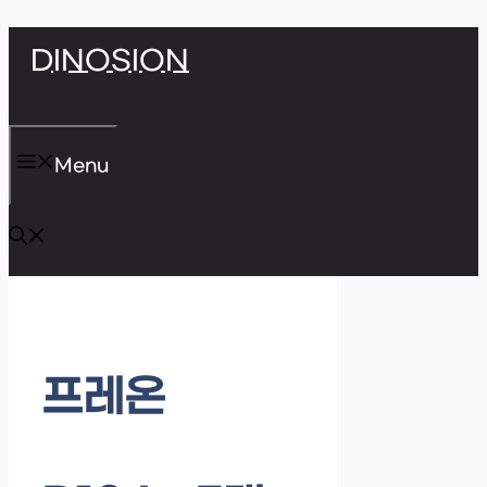
Skip
DINOSION
to
content
Menu
프레온