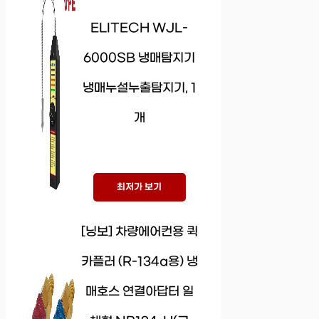
ELITECH WJL-
6000SB 냉매탐지기
냉매누설누출탐지기, 1
개
최저가 보기
[닝보] 차량에어컨용 퀵
카플러 (R-134a용) 냉
매호스 연결아답터 일