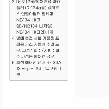
[닝보] 차량에어컨용 퀵카
플러 (R-134a용) 냉매호
스 연결아답터 일체형
NB134-H(고
압)/NB134-L(저압),
NB134-H(고압), 1개
냉매 충전 세트 가정용 프
레온 가스 자동차 수리 도
구, 고정주파수/가변주파
수 가정용 에어컨 공구
후성 에어컨 냉매 R-134A
13.6kg + 134 구찌포함, 1
캔