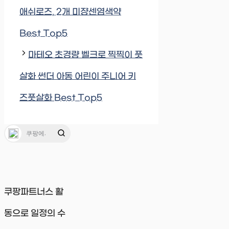
애쉬로즈, 2개 미쟝센염색약
Best Top5
마테오 초경량 벨크로 찍찍이 풋
살화 썬더 아동 어린이 주니어 키
즈풋살화 Best Top5
쿠팡파트너스 활
동으로 일정의 수