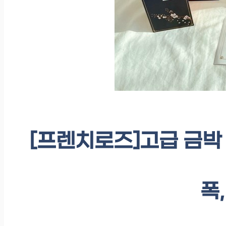
[프렌치로즈]고급 금박 
폭,