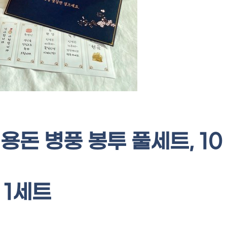
용돈 병풍 봉투 풀세트, 10
 1세트