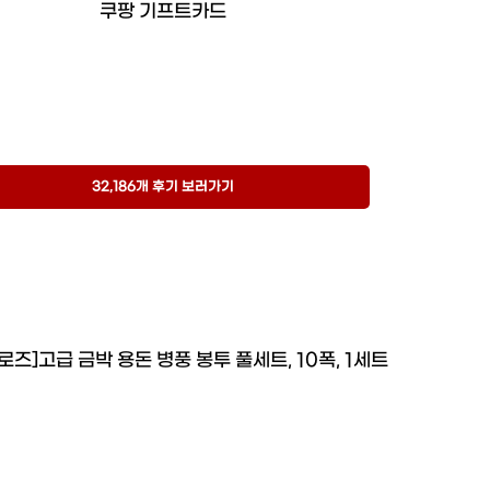
쿠팡 기프트카드
32,186개 후기 보러가기
로즈]고급 금박 용돈 병풍 봉투 풀세트, 10폭, 1세트