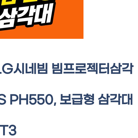
)LG시네빔 빔프로젝터삼각
S PH550, 보급형 삼각대
T3