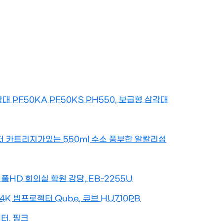
PF50KA PF50KS PH550, 보급형 삼각대
 카트리지가있는 550ml 수소 풍부한 알칼리성
풀HD 회의실 학원 강당, EB-2255U
4K 빔프로젝터 Qube, 큐브 HU710PB
젝터, 핑크