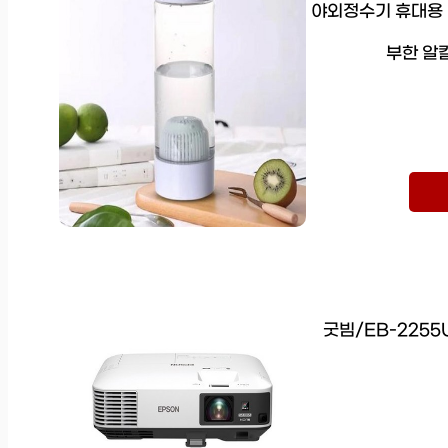
야외정수기 휴대용 
부한 알칼
굿빔/EB-2255