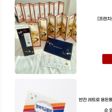
[프렌치
반전 레트로 용돈통
순 