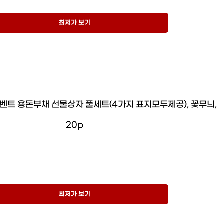
최저가 보기
벤트 용돈부채 선물상자 풀세트(4가지 표지모두제공), 꽃무늬,
20p
최저가 보기