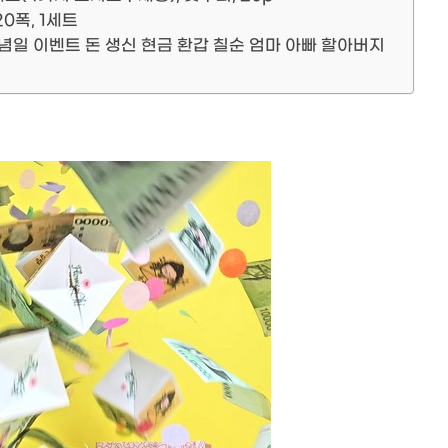
0폭, 1세트
념일 이벤트 돈 생신 현금 환갑 칠순 엄마 아빠 할아버지