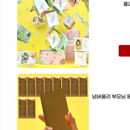
플
넘버올리 부모님 용