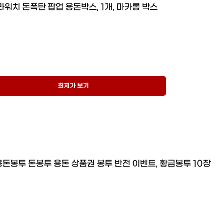
라워치 돈폭탄 팝업 용돈박스, 1개, 마카롱 박스
최저가 보기
돈봉투 돈봉투 용돈 상품권 봉투 반전 이벤트, 황금봉투 10장