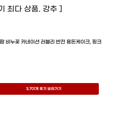
 후기 최다 상품. 강추 ]
팜 비누꽃 카네이션 러블리 반전 용돈케이크, 핑크
3,701개 후기 보러가기