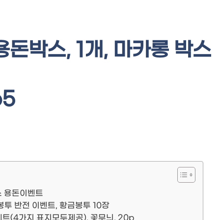
돈박스, 1개, 마카롱 박스
p5
박스 용돈이벤트
투 반전 이벤트, 황금봉투 10장
(4가지 표지모두제공), 꽃무늬, 20p