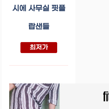
시에 사무실 핏플
랍샌들
최저가