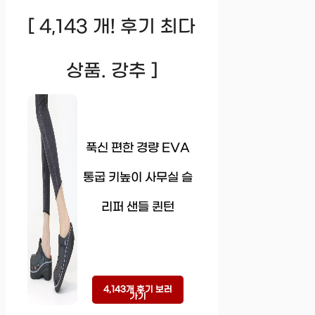
[ 4,143 개! 후기 최다
상품. 강추 ]
푹신 편한 경량 EVA
통굽 키높이 사무실 슬
리퍼 샌들 퀸턴
4,143개 후기 보러
가기