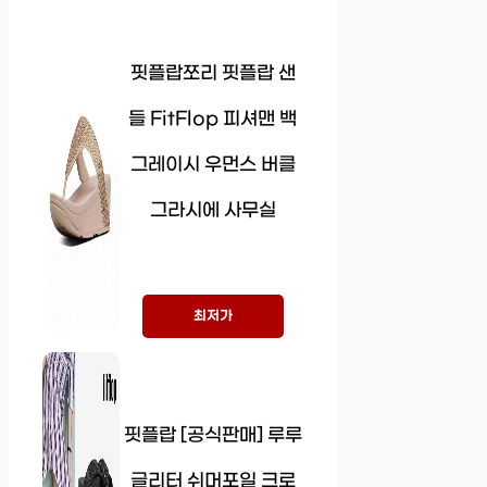
핏플랍쪼리 핏플랍 샌
들 FitFlop 피셔맨 백
그레이시 우먼스 버클
그라시에 사무실
최저가
핏플랍 [공식판매] 루루
글리터 쉬머포일 크로