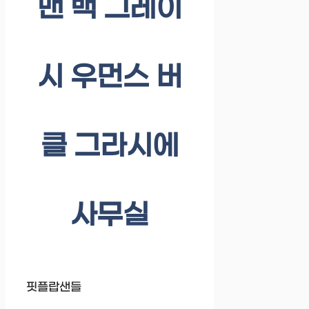
맨 백 그레이
시 우먼스 버
클 그라시에
사무실
핏플랍샌들