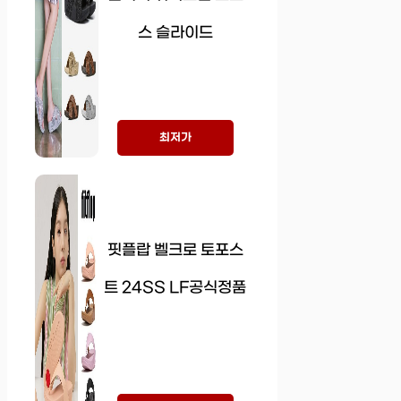
스 슬라이드
최저가
핏플랍 벨크로 토포스
트 24SS LF공식정품