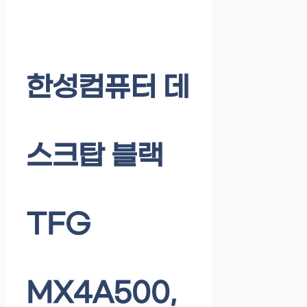
한성컴퓨터 데
스크탑 블랙
TFG
MX4A500,