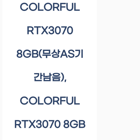
COLORFUL
RTX3070
8GB(무상AS기
간남음),
COLORFUL
RTX3070 8GB