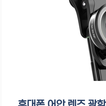
휴대폰 어안 렌즈 광학줌