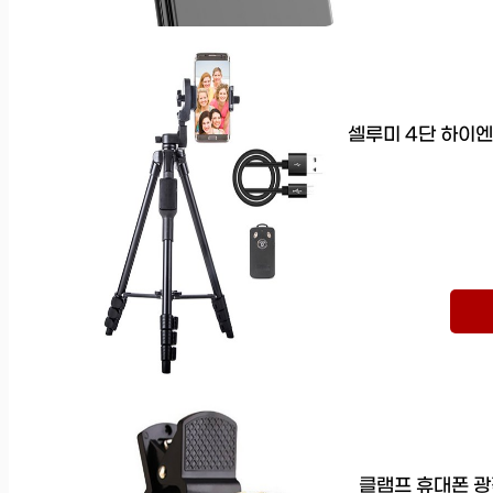
셀루미 4단 하이엔
클램프 휴대폰 광각