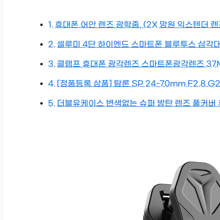
휴대폰 어안 렌즈 광학줌, (2X 망원 익스텐더 
셀루미 4단 하이엔드 스마트폰 블루투스 삼각대 블
클램프 휴대폰 광각렌즈 스마트폰광각렌즈 37MM 
[정품등록 상품] 탐론 SP 24-70mm F2.8 G
더블유케이스 변색없는 슈퍼 방탄 렌즈 풀커버