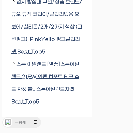
엄지 받침대 쿠션/정품 브랜드/
듀오 뮤직 코리아/클라리넷용 오
보에/실리콘/2개/2가지 색상 (그
린핑크), PinkYello 핑크클라리
넷 Best Top5
스톤 아일랜드 [명품]스톤아일
랜드 21FW 와펜 컴포트 테크 후
드 자켓 블.. 스톤아일랜드자켓
Best Top5