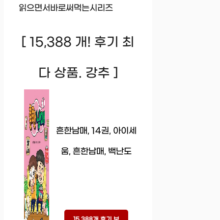
읽으면서바로써먹는시리즈
[ 15,388 개! 후기 최
다 상품. 강추 ]
흔한남매, 14권, 아이세
움, 흔한남매, 백난도
15,388개 후기 보