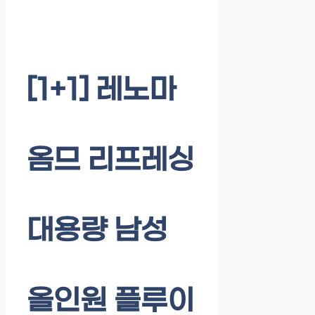
[1+1] 레노마
옴므 리프레싱
대용량 남성
올인원 플루이