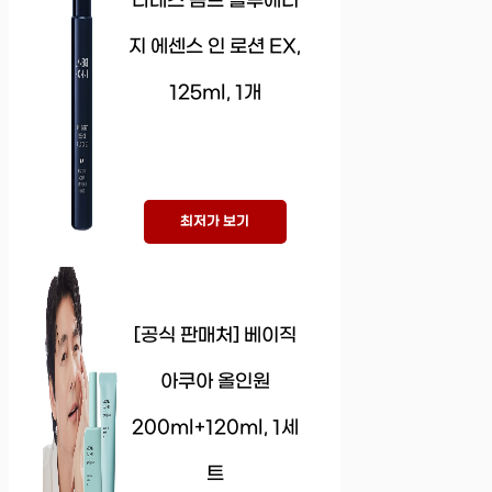
라네즈 옴므 블루에너
지 에센스 인 로션 EX,
125ml, 1개
최저가 보기
[공식 판매처] 베이직
아쿠아 올인원
200ml+120ml, 1세
트