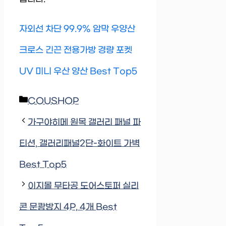
자외선 차단 99.9% 암막 우양산
크로스 긴끈 전용가방 경량 포켓
UV 미니 우산 양산 Best Top5
Categories
COUSHOP
가구야히메 원목 갤러리 패널 파
티션, 갤러리패널2단-화이트 가벽
Best Top5
이지몰 무타공 도어스토퍼 실리
콘 문쾅방지 4P, 4개 Best