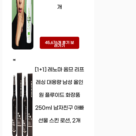
개
45,676개 후기 보
러가기
[1+1] 레노마 옴므 리프
레싱 대용량 남성 올인
원 플루이드 화장품
250ml 남자친구 아빠
선물 스킨 로션, 2개