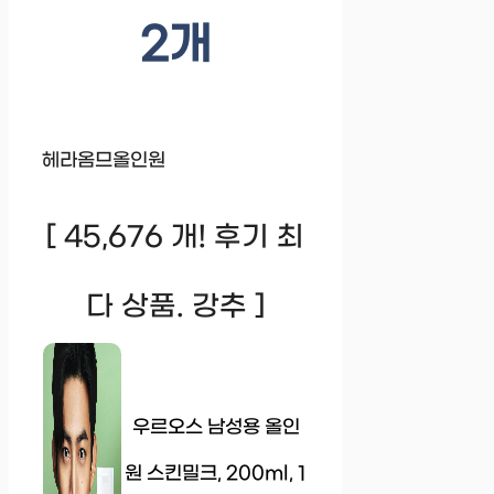
2개
헤라옴므올인원
[ 45,676 개! 후기 최
다 상품. 강추 ]
우르오스 남성용 올인
원 스킨밀크, 200ml, 1