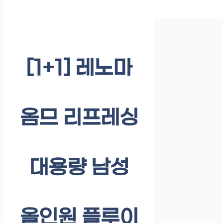
[1+1] 레노마
옴므 리프레싱
대용량 남성
올인원 플루이