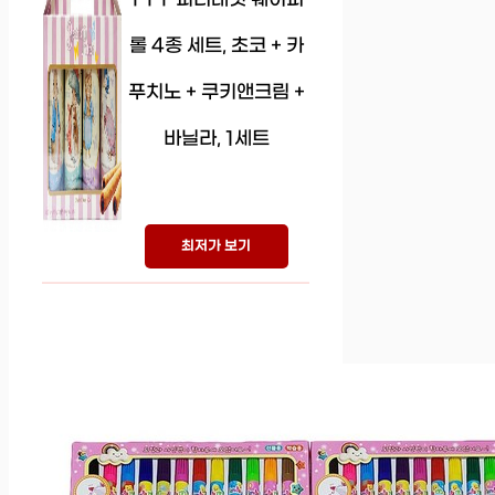
롤 4종 세트, 초코 + 카
푸치노 + 쿠키앤크림 +
바닐라, 1세트
최저가 보기