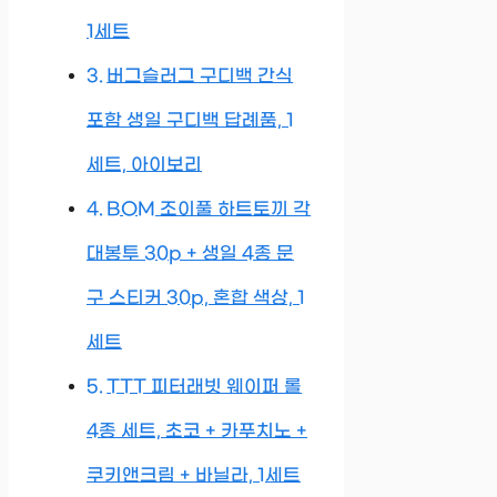
1세트
버그슬러그 구디백 간식
포함 생일 구디백 답례품, 1
세트, 아이보리
BOM 조이풀 하트토끼 각
대봉투 30p + 생일 4종 문
구 스티커 30p, 혼합 색상, 1
세트
TTT 피터래빗 웨이퍼 롤
4종 세트, 초코 + 카푸치노 +
쿠키앤크림 + 바닐라, 1세트