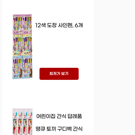
12색 도장 사인펜, 6개
최저가 보기
어린이집 간식 답례품
땡큐 토끼 구디백 간식