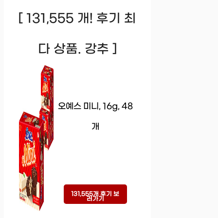
[ 131,555 개! 후기 최
다 상품. 강추 ]
오예스 미니, 16g, 48
개
131,555개 후기 보
러가기