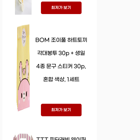
최저가 보기
BOM 조이풀 하트토끼
각대봉투 30p + 생일
4종 문구 스티커 30p,
혼합 색상, 1세트
최저가 보기
TTT 피터래빗 웨이퍼