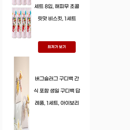
세트 8입, 해피무 초콜
릿맛 비스킷, 1세트
최저가 보기
버그슬러그 구디백 간
식 포함 생일 구디백 답
례품, 1세트, 아이보리