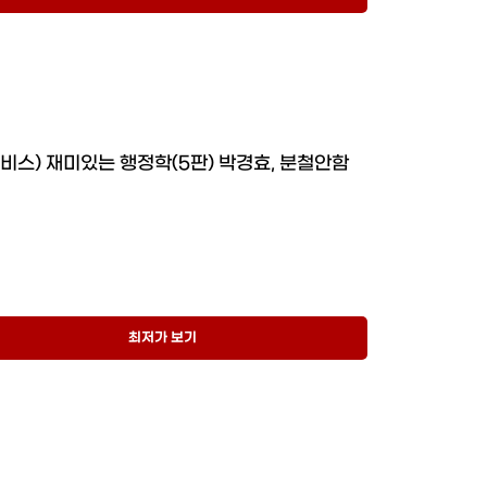
윌비스) 재미있는 행정학(5판) 박경효, 분철안함
최저가 보기