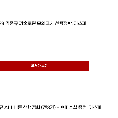
23 김중규 기출로된 모의고사 선행정학, 카스파
최저가 보기
규 ALL바른 선행정학 (전3권) + 쁘띠수첩 증정, 카스파