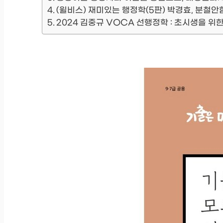
(윌비스) 재미있는 행정학(5판) 박경효, 분철안
2024 김중규 VOCA 선행정학 : 초시생을 위