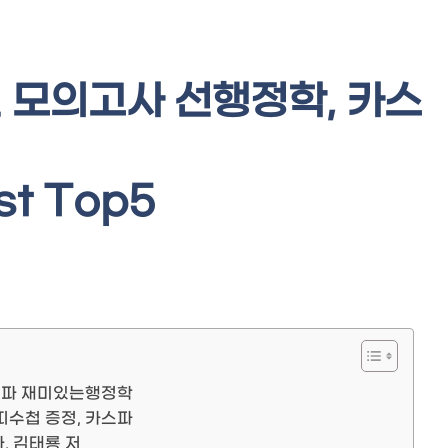
된 모의고사 선행정학, 카스
t Top5
카스파 재미있는행정학
쁘띠수첩 증정, 카스파
, 김태룡 저