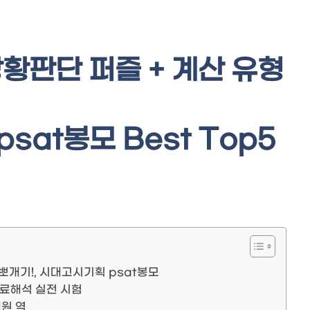
 상황판단 퍼즐 + 계산 유형
sat봉모 Best Top5
형 뽀개기!, 시대고시기획 psat봉모
자료해석 실전 시험
원 역