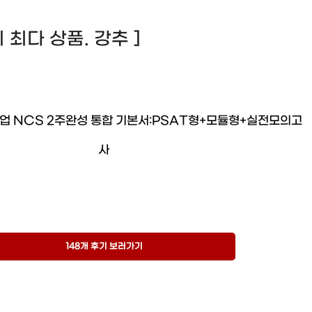
후기 최다 상품. 강추 ]
기업 NCS 2주완성 통합 기본서:PSAT형+모듈형+실전모의고
사
148개 후기 보러가기