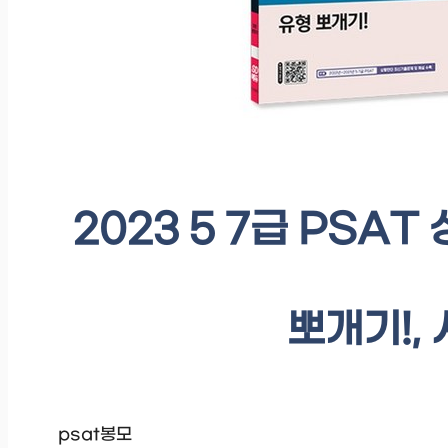
2023 5 7급 PSAT
뽀개기!,
psat봉모