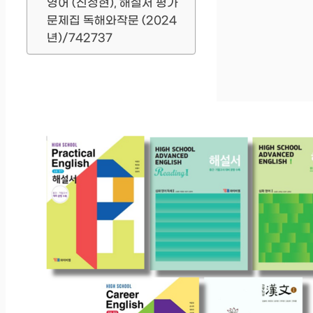
영어 (신정현), 해설서 평가
문제집 독해와작문 (2024
년)/742737