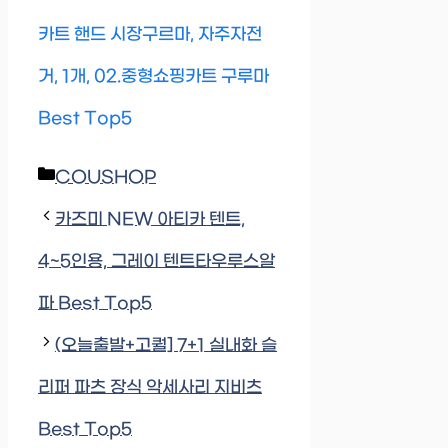
카트 핸드 시장구르마, 자주자전
거, 1개, 02.중형쇼핑카트 구루마
Best Top5
Categories
COUSHOP
카즈미 NEW 아티카 텐트,
4~5인용, 그레이 텐트타우루스알
파 Best Top5
(오늘출발+고퀄] 7+1 실내화 슬
리퍼 파츠 장식 악세사리 지비츠
Best Top5