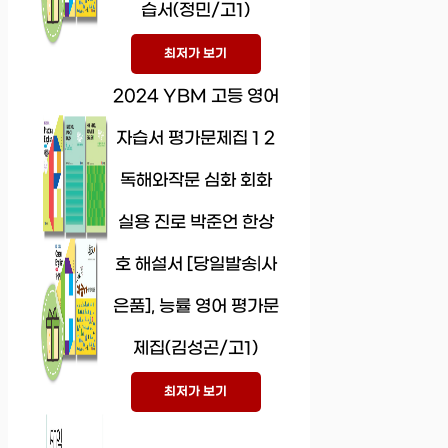
습서(정민/고1)
최저가 보기
2024 YBM 고등 영어
자습서 평가문제집 1 2
독해와작문 심화 회화
실용 진로 박준언 한상
호 해설서 [당일발송|사
은품], 능률 영어 평가문
제집(김성곤/고1)
최저가 보기