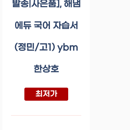
발송|사은품], 해냄
에듀 국어 자습서
(정민/고1) ybm
한상호
최저가