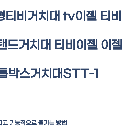
형티비거치대 tv이젤 티비
탠드거치대 티비이젤 이젤
 셋톱박스거치대STT-1
멋지고 기능적으로 즐기는 방법