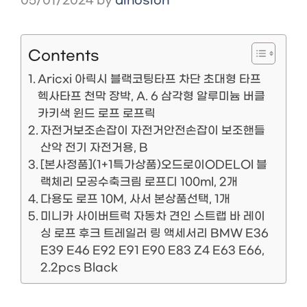
05/01/2024
by
dinosion
Contents
Aricxi 아릭시 블랙코팅타프 차단 초대형 타프
헥사타프 천막 장박, A. 6 삼각형 알루미늄 버클
카키색 윈드 로프 로프릭
자전거보조손잡이 자전거안전손잡이 보조핸들
산악 전기 자전거용, B
[본사정품](1+1특가상품)오드로이ODELOl 블
랙체리 모공수축크림 로프디 100ml, 2개
다용도 로프 10M, 사서 본상품선택, 1개
미니카 사이버트럭 자동차 견인 스트랩 바 레이
싱 로프 후크 트레일러 링 액세서리 BMW E36
E39 E46 E92 E91 E90 E83 Z4 E63 E66,
2.2pcs Black