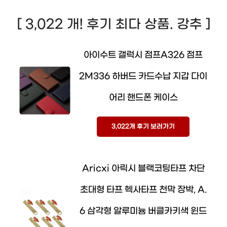
[ 3,022 개! 후기 최다 상품. 강추 ]
아이수트 갤럭시 점프A326 점프
2M336 하버드 카드수납 지갑 다이
어리 핸드폰 케이스
3,022개 후기 보러가기
Aricxi 아릭시 블랙코팅타프 차단
초대형 타프 헥사타프 천막 장박, A.
6 삼각형 알루미늄 버클카키색 윈드