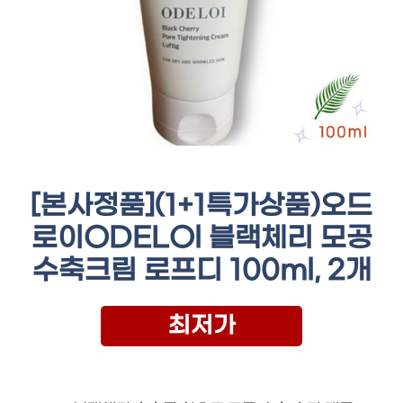
[본사정품](1+1특가상품)오드
로이ODELOl 블랙체리 모공
수축크림 로프디 100ml, 2개
최저가