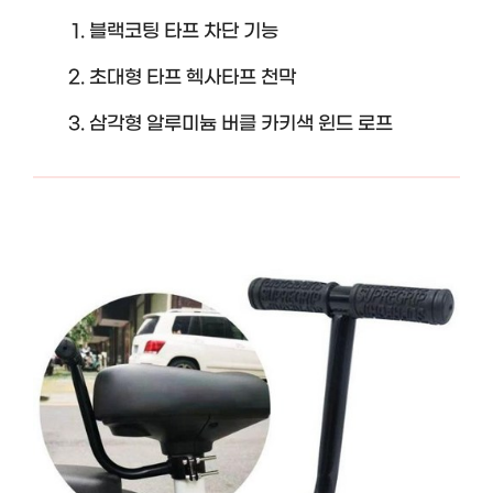
블랙코팅 타프 차단 기능
초대형 타프 헥사타프 천막
삼각형 알루미늄 버클 카키색 윈드 로프