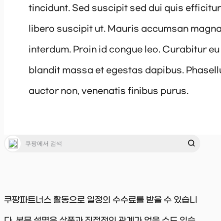
tincidunt. Sed suscipit sed dui quis efficit
libero suscipit ut. Mauris accumsan magna
interdum. Proin id congue leo. Curabitur eu
blandit massa et egestas dapibus. Phasellu
auctor non, venenatis finibus purus.
쿠팡파트너스 활동으로 일정의 수수료를 받을 수 있습니