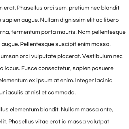
m erat. Phasellus orci sem, pretium nec blandit
 sapien augue. Nullam dignissim elit ac libero
urna, fermentum porta mauris. Nam pellentesque
um augue. Pellentesque suscipit enim massa.
umsan orci vulputate placerat. Vestibulum nec
nia lacus. Fusce consectetur, sapien posuere
d elementum ex ipsum at enim. Integer lacinia
r iaculis at nisl et commodo.
ellus elementum blandit. Nullam massa ante,
it. Phasellus vitae erat id massa volutpat