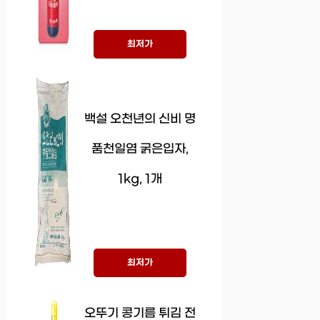
최저가
백설 오천년의 신비 명
품천일염 굵은입자,
1kg, 1개
최저가
오뚜기 콩기름 튀김 전