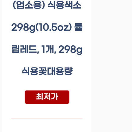
(업소용) 식용색소
298g(10.5oz) 튤
립레드, 1개, 298g
식용꽃대용량
최저가