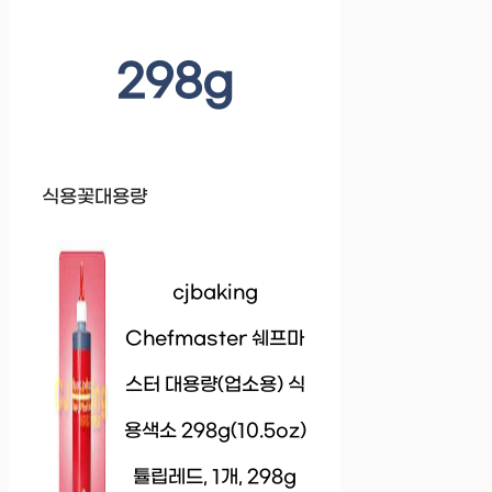
298g
식용꽃대용량
cjbaking
Chefmaster 쉐프마
스터 대용량(업소용) 식
용색소 298g(10.5oz)
튤립레드, 1개, 298g