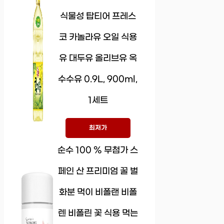
식물성 탑티어 프레스
코 카놀라유 오일 식용
유 대두유 올리브유 옥
수수유 0.9L, 900ml,
1세트
최저가
순수 100 % 무첨가 스
페인 산 프리미엄 꿀 벌
화분 먹이 비폴랜 비폴
렌 비폴린 꽃 식용 먹는