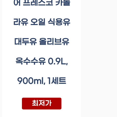
어 프레스코 카놀
라유 오일 식용유
대두유 올리브유
옥수수유 0.9L,
900ml, 1세트
최저가