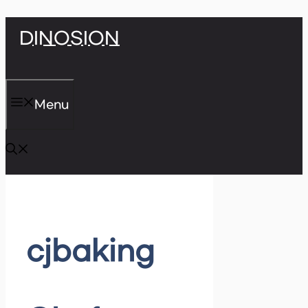
Skip
DINOSION
to
content
Menu
cjbaking