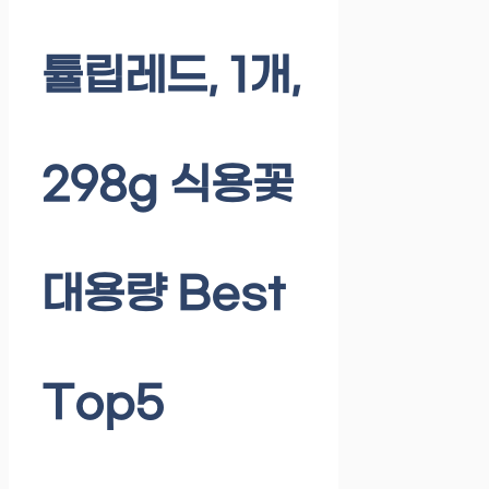
튤립레드, 1개,
298g 식용꽃
대용량 Best
Top5