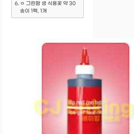
ㅇ 그린팜 생 식용꽃 약 30
송이 1팩, 1개