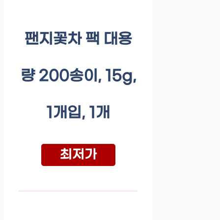
팬지꽃차 팩 대용
량 200송이, 15g,
1개입, 1개
최저가