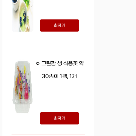
최저가
ㅇ 그린팜 생 식용꽃 약
30송이 1팩, 1개
최저가