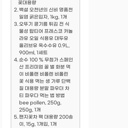
꽃대용량
백설 오천년의 신비 명품천
일염 굵은입자, 1kg, 1개
오뚜기 콩기름 튀김 전 식
물성 탑티어 프레스코 카놀
라유 오일 식용유 대두유
올리브유 옥수수유 0.9L,
900ml, 1세트
순수 100 % 무첨가 스페인
산 프리미엄 꿀 벌 화분 먹
이 비폴랜 비폴렌 비폴린
꽃 식용 먹는 생 가루 단백
질 대용량 분말 파우더 차
티 파우다 먹는 법 방법
bee pollen, 250g,
250g, 1개
팬지꽃차 팩 대용량 200송
이, 15g, 1개입, 1개