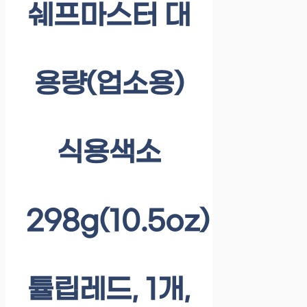
쉐프마스터 대
용량(업소용)
식용색소
298g(10.5oz)
튤립레드, 1개,