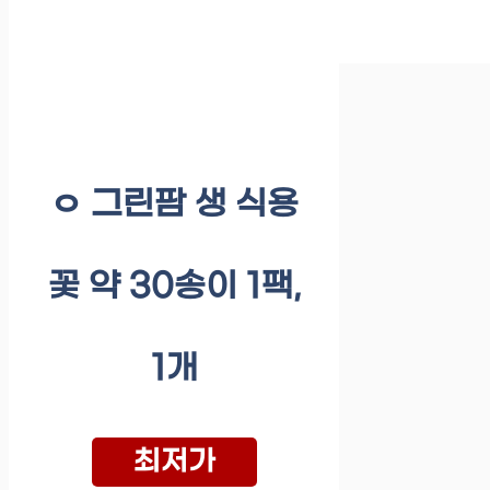
ㅇ 그린팜 생 식용
꽃 약 30송이 1팩,
1개
최저가