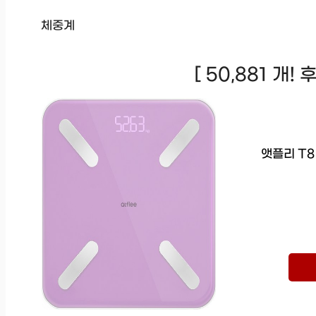
체중계
[ 50,881 개!
앳플리 T8