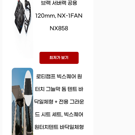
브랙 서버랙 공용
120mm, NX-1FAN
NX858
최저가 보기
로티캠프 빅스퀘어 원
터치 그늘막 돔 텐트 바
닥일체형 + 전용 그라운
드 시트 세트, 빅스퀘어
원터치텐트 바닥일체형