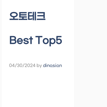
오토테크
Best Top5
04/30/2024
by
dinosion