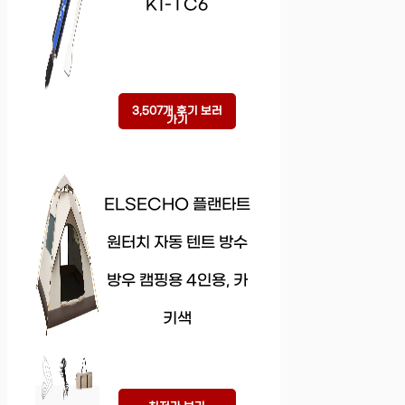
K1-TC6
3,507개 후기 보러
가기
ELSECHO 플랜타트
원터치 자동 텐트 방수
방우 캠핑용 4인용, 카
키색