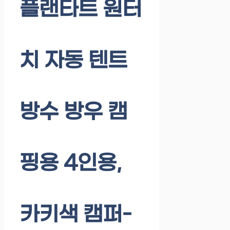
플랜타트 원터
치 자동 텐트
방수 방우 캠
핑용 4인용,
카키색 캠퍼-