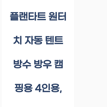
플랜타트 원터
치 자동 텐트
방수 방우 캠
핑용 4인용,