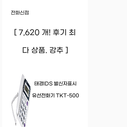
전화신점
[ 7,620 개! 후기 최
다 상품. 강추 ]
태경IDS 발신자표시
유선전화기 TKT-500