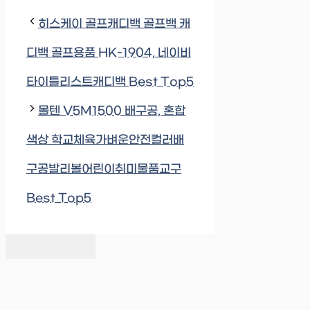
히스케이 골프캐디백 골프백 캐
디백 골프용품 HK-1904, 네이비
타이틀리스트캐디백 Best Top5
몰텐 V5M1500 배구공, 혼합
색상 학교체육가벼운안전컬러배
구공발리볼어린이취미물품교구
Best Top5