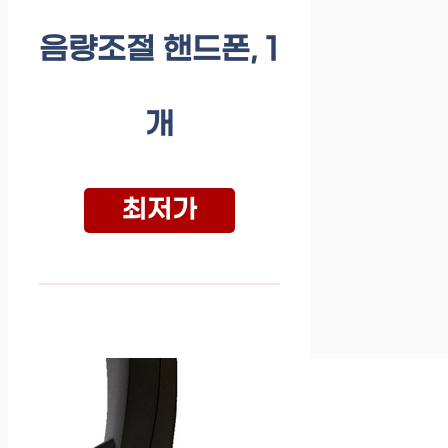
음량조절 핸드폰, 1
개
최저가