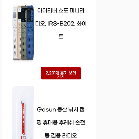
아이리버 효도 미니라
디오, IRS-B202, 화이
트
2,201개 후기 보러
가기
Gosun 등산 낚시 캠
핑 휴대용 후레쉬 손전
등 겸용 라디오