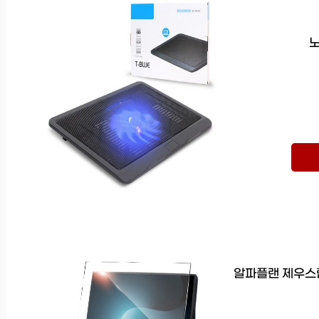
노
알파플랜 제우스랩