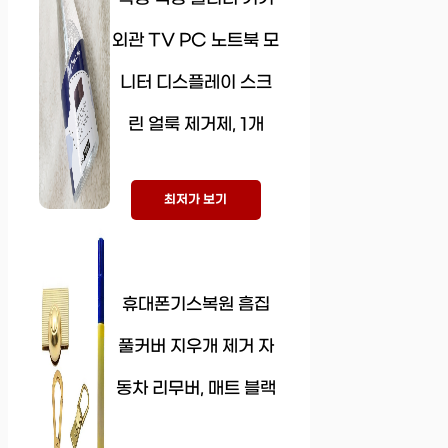
외관 TV PC 노트북 모
니터 디스플레이 스크
린 얼룩 제거제, 1개
최저가 보기
휴대폰기스복원 흠집
풀커버 지우개 제거 자
동차 리무버, 매트 블랙