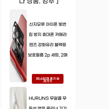
다 상품. 강추 ]
신지모루 아이폰 빛번
짐 방지 휴대폰 카메라
렌즈 강화유리 블랙링
보호필름 2p 세트, 2매
35,630개 후기 보
러가기
HURUNS 무알콜 무
독성 액정 클리너 기기