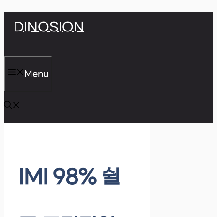
Skip
DINOSION
to
content
Menu
IMI 98% 쉴