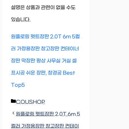
설명은 상품과 관련이 없을 수도
있습니다.
원플로링 펫트장판 2.0T 6m 5컬
러 가정용장판 창고장판 컨테이너
장판 막장판 평상 사무실 거실 셀
프시공 쉬운 장판, 창경궁 Best
Top5
Categories
COUSHOP
원플로링 펫트장판 2.0T 6m 5
컬러 가정용장판 창고장판 컨테이