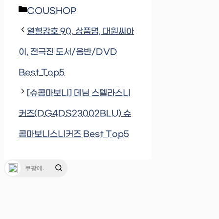
Categories
COUSHOP
열혈강호 90, 상품명, 대원씨아
이, 전극진 도서/음반/DVD
Best Top5
[슈콤마보니] 데님 스텔라스니
커즈(DG4DS23002BLU) 슈
콤마보니스니커즈 Best Top5