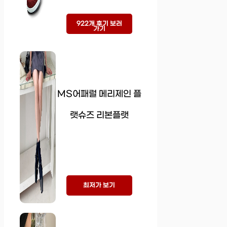
922개 후기 보러
가기
MS어패럴 메리제인 플
랫슈즈 리본플랫
최저가 보기