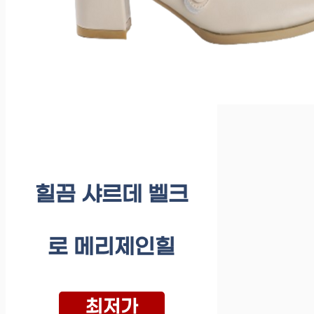
힐끔 샤르데 벨크
로 메리제인힐
최저가