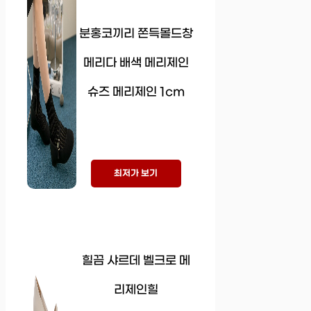
분홍코끼리 쫀득몰드창
메리다 배색 메리제인
슈즈 메리제인 1cm
최저가 보기
힐끔 샤르데 벨크로 메
리제인힐