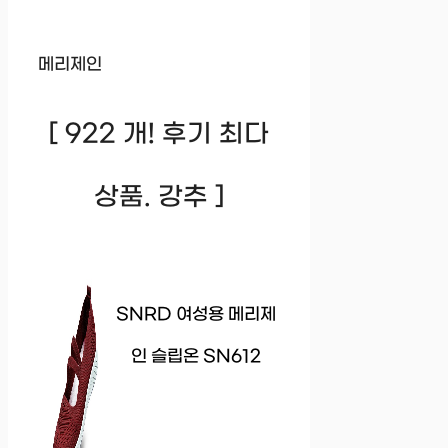
메리제인
[ 922 개! 후기 최다
상품. 강추 ]
SNRD 여성용 메리제
인 슬립온 SN612