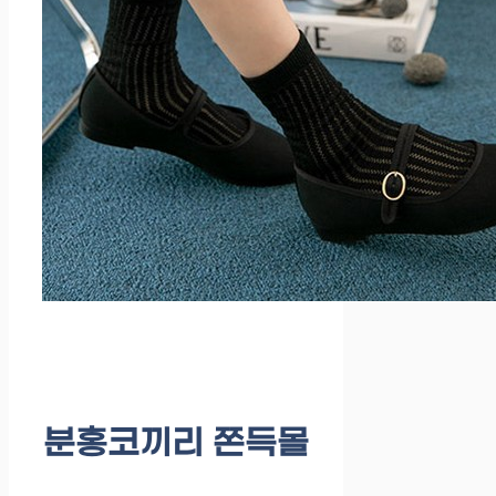
분홍코끼리 쫀득몰