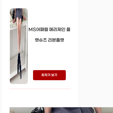
MS어패럴 메리제인 플
랫슈즈 리본플랫
최저가 보기