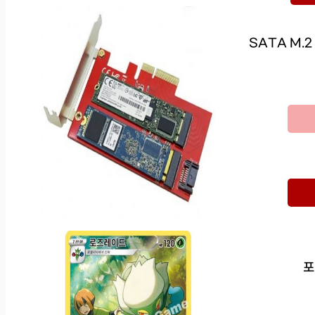
SATA M.2
포