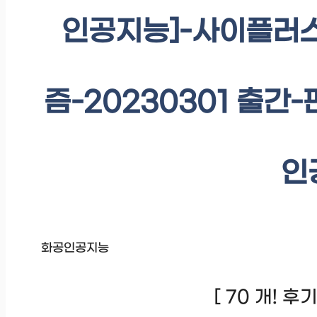
인공지능]-사이플러스
즘-20230301 출간-판
인
화공인공지능
[ 70 개! 후