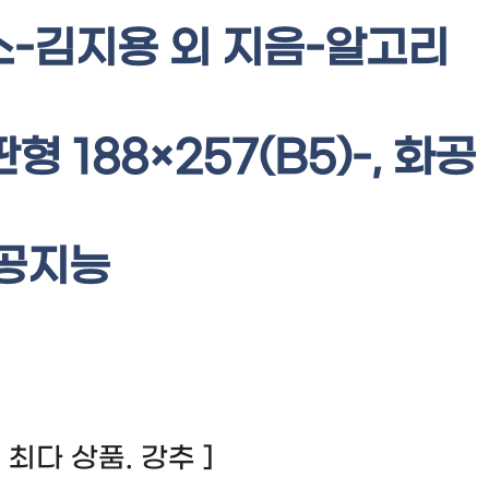
-김지용 외 지음-알고리
형 188×257(B5)-, 화공
공지능
기 최다 상품. 강추 ]