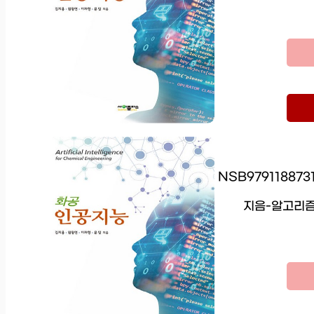
NSB97911887
지음-알고리즘-