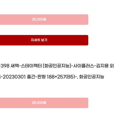
25,000원
자세히 보기
31398 새책-스테이책터 [화공인공지능]-사이플러스-김지용 외
20230301 출간-판형 188×257(B5)-, 화공인공지능
25,000원