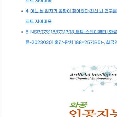
르트 저이미옥
어느 날 갑자기 공황이 찾아왔다:최신 뇌 연구를
르트 저이미옥
NSB9791188731398 새책-스테이책터 
즘-20230301 출간-판형 188×257(B5)-, 화