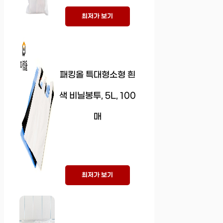
최저가 보기
패킹올 특대형소형 흰
색 비닐봉투, 5L, 100
매
최저가 보기