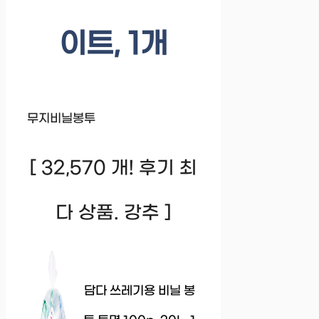
이트, 1개
무지비닐봉투
[ 32,570 개! 후기 최
다 상품. 강추 ]
담다 쓰레기용 비닐 봉