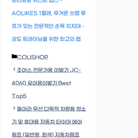
트리프팅 위스트 랩스 –
AOLIKES 1켤레, 무거운 쓰랩 루
프가 있는 전문적인 손목 지지대 –
강도 트레이닝을 위한 최고의 랩
Categories
COUSHOP
조아스 전문가용 이발기 JC-
4060 유아용이발기 Best
Top5
돌아라 무선 다목적 차량용 청소
기 및 휴대용 자동차 타이어 에어
펌프 (일반형, 흰색) 자동차펌프