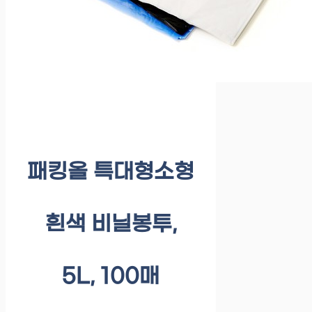
패킹올 특대형소형
흰색 비닐봉투,
5L, 100매