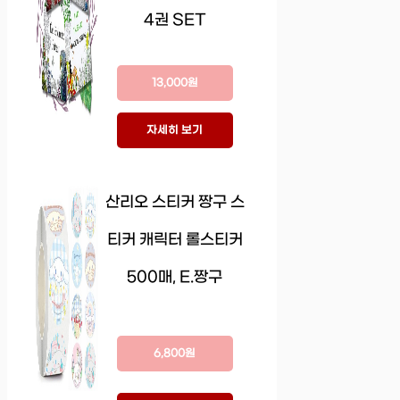
4권 SET
13,000원
자세히 보기
산리오 스티커 짱구 스
티커 캐릭터 롤스티커
500매, E.짱구
6,800원