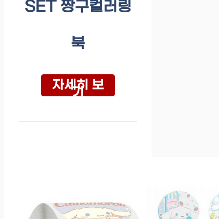
SET 짱구컬러링
북
자세히 보
기