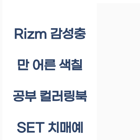
Rizm 감성충
만 어른 색칠
공부 컬러링북
SET 치매예