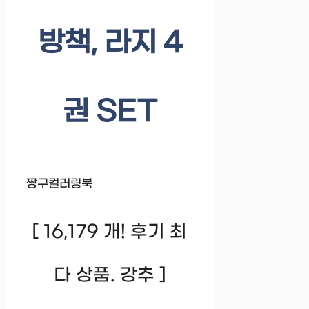
방책, 라지 4
권 SET
짱구컬러링북
[ 16,179 개! 후기 최
다 상품. 강추 ]