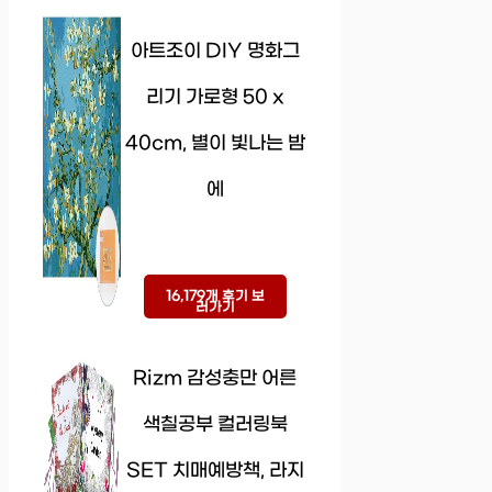
아트조이 DIY 명화그
리기 가로형 50 x
40cm, 별이 빛나는 밤
에
16,179개 후기 보
러가기
Rizm 감성충만 어른
색칠공부 컬러링북
SET 치매예방책, 라지