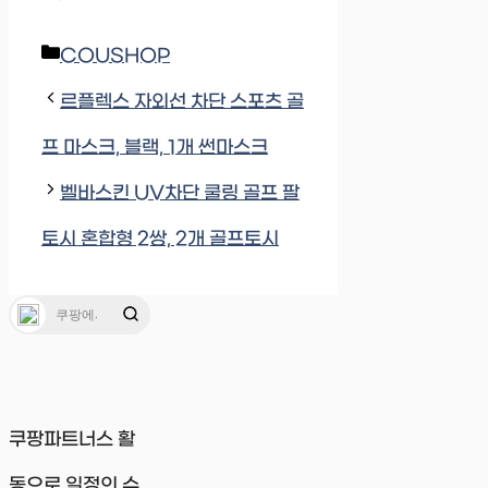
Categories
COUSHOP
르플렉스 자외선 차단 스포츠 골
프 마스크, 블랙, 1개 썬마스크
벨바스킨 UV차단 쿨링 골프 팔
토시 혼합형 2쌍, 2개 골프토시
쿠팡파트너스 활
동으로 일정의 수