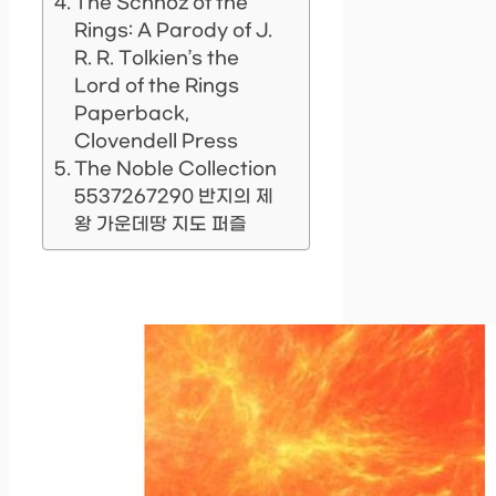
The Schnoz of the
Rings: A Parody of J.
R. R. Tolkien’s the
Lord of the Rings
Paperback,
Clovendell Press
The Noble Collection
5537267290 반지의 제
왕 가운데땅 지도 퍼즐