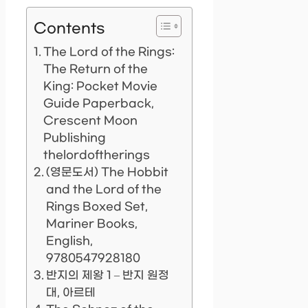
Contents
The Lord of the Rings:
The Return of the
King: Pocket Movie
Guide Paperback,
Crescent Moon
Publishing
thelordoftherings
(영문도서) The Hobbit
and the Lord of the
Rings Boxed Set,
Mariner Books,
English,
9780547928180
반지의 제왕 1 – 반지 원정
대, 아르테