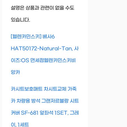
설명은 상품과 관련이 없을 수도
있습니다.
[헬렌카민스키] 베사6
HAT50172-Natural-Tan, 사
이즈:OS 면세점헬렌카민스키비
앙카
카시트보호매트 차시트교체 가죽
카 차량용 방석 그랜저르블랑 시트
커버 SF-681 앞좌석 1SET, 그레
이, 1세트