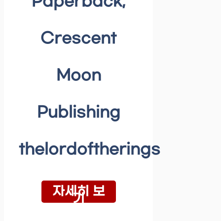
Paperback,
Crescent
Moon
Publishing
thelordoftherings
자세히 보
기