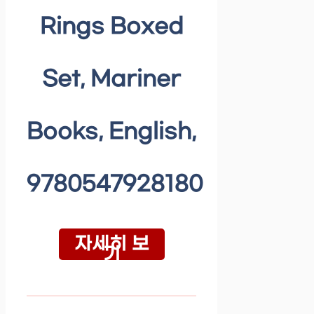
Rings Boxed
Set, Mariner
Books, English,
9780547928180
자세히 보
기