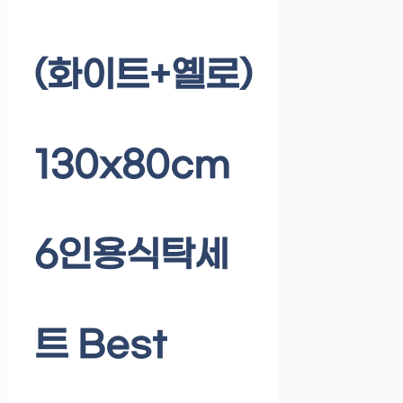
(화이트+옐로)
130x80cm
6인용식탁세
트 Best